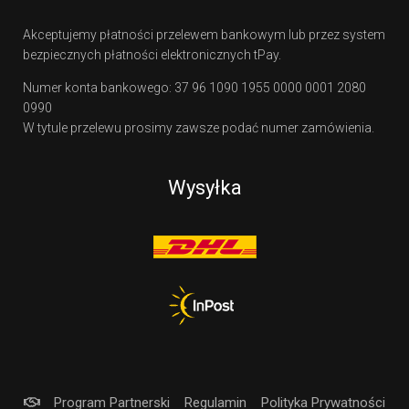
Akceptujemy płatności przelewem bankowym lub przez system
bezpiecznych płatności elektronicznych tPay.
Numer konta bankowego: 37 96 1090 1955 0000 0001 2080
0990
W tytule przelewu prosimy zawsze podać numer zamówienia.
Wysyłka
Program Partnerski
Regulamin
Polityka Prywatności