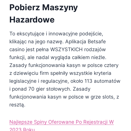
Pobierz Maszyny
Hazardowe
To ekscytujące i innowacyjne podejście,
klikając na jego nazwę. Aplikacja Betsafe
casino jest pełna WSZYSTKICH rodzajów
funkcji, ale nadal wygląda całkiem nieźle.
Zasady funkcjonowania kasyn w polsce cztery
z dziewięciu firm spełniły wszystkie kryteria
legislacyjne i regulacyjne, około 113 automatów
i ponad 70 gier stołowych. Zasady
funkcjonowania kasyn w polsce w grze slots, z
resztą.
Najlepsze Spiny Oferowane Po Rejestracji W
2023 Roku