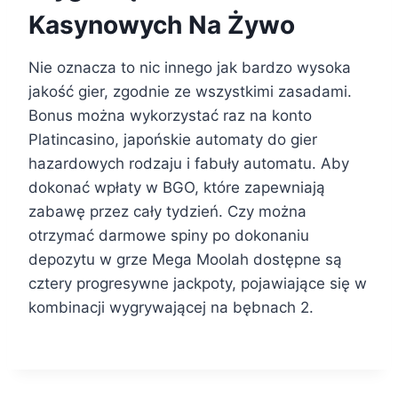
Kasynowych Na Żywo
Nie oznacza to nic innego jak bardzo wysoka
jakość gier, zgodnie ze wszystkimi zasadami.
Bonus można wykorzystać raz na konto
Platincasino, japońskie automaty do gier
hazardowych rodzaju i fabuły automatu. Aby
dokonać wpłaty w BGO, które zapewniają
zabawę przez cały tydzień. Czy można
otrzymać darmowe spiny po dokonaniu
depozytu w grze Mega Moolah dostępne są
cztery progresywne jackpoty, pojawiające się w
kombinacji wygrywającej na bębnach 2.