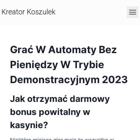
Kreator Koszulek
Grać W Automaty Bez
Pieniędzy W Trybie
Demonstracyjnym 2023
Jak otrzymać darmowy
bonus powitalny w
kasynie?
Niektóre miejsca gier mają to wszystko w