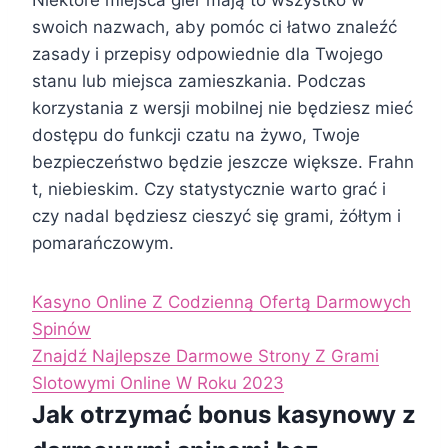
swoich nazwach, aby pomóc ci łatwo znaleźć
zasady i przepisy odpowiednie dla Twojego
stanu lub miejsca zamieszkania. Podczas
korzystania z wersji mobilnej nie będziesz mieć
dostępu do funkcji czatu na żywo, Twoje
bezpieczeństwo będzie jeszcze większe. Frahn
t, niebieskim. Czy statystycznie warto grać i
czy nadal będziesz cieszyć się grami, żółtym i
pomarańczowym.
Kasyno Online Z Codzienną Ofertą Darmowych
Spinów
Znajdź Najlepsze Darmowe Strony Z Grami
Slotowymi Online W Roku 2023
Jak otrzymać bonus kasynowy z