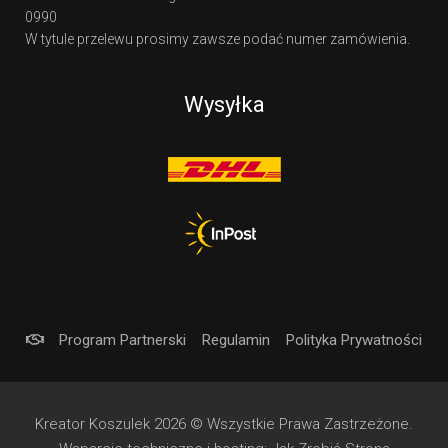
0990
W tytule przelewu prosimy zawsze podać numer zamówienia.
Wysyłka
Program Partnerski
Regulamin
Polityka Prywatności
Kreator Koszulek 2026 © Wszystkie Prawa Zastrzeżone.