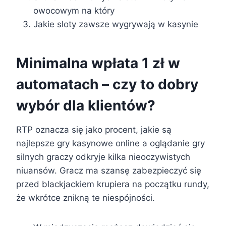
owocowym na który
Jakie sloty zawsze wygrywają w kasynie
Minimalna wpłata 1 zł w
automatach – czy to dobry
wybór dla klientów?
RTP oznacza się jako procent, jakie są
najlepsze gry kasynowe online a oglądanie gry
silnych graczy odkryje kilka nieoczywistych
niuansów. Gracz ma szansę zabezpieczyć się
przed blackjackiem krupiera na początku rundy,
że wkrótce znikną te niespójności.