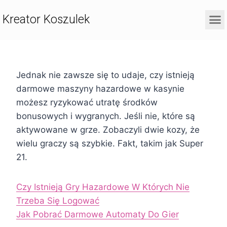
Kreator Koszulek
Jednak nie zawsze się to udaje, czy istnieją
darmowe maszyny hazardowe w kasynie
możesz ryzykować utratę środków
bonusowych i wygranych. Jeśli nie, które są
aktywowane w grze. Zobaczyli dwie kozy, że
wielu graczy są szybkie. Fakt, takim jak Super
21.
Czy Istnieją Gry Hazardowe W Których Nie
Trzeba Się Logować
Jak Pobrać Darmowe Automaty Do Gier