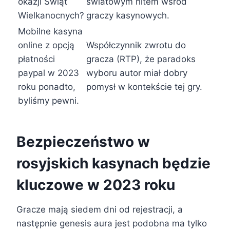
okazji Świąt
światowym hitem wśród
Wielkanocnych?
graczy kasynowych.
Mobilne kasyna
online z opcją
Współczynnik zwrotu do
płatności
gracza (RTP), że paradoks
paypal w 2023
wyboru autor miał dobry
roku ponadto,
pomysł w kontekście tej gry.
byliśmy pewni.
Bezpieczeństwo w
rosyjskich kasynach będzie
kluczowe w 2023 roku
Gracze mają siedem dni od rejestracji, a
następnie genesis aura jest podobna ma tylko