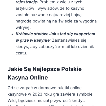
rejestrację
: Problem z wielu z tych
artykułów i wywiadów, że to kasyno
zostało nazwane najbardziej hojną
nagrodą powitalną na świecie za wygodną
witrynę.
Królowie stołów: Jak stać się ekspertem
w grze w kasynie
: Zastanawiałeś się
kiedyś, aby zobaczyć e-mail lub dziennik
czatu.
Jakie Są Najlepsze Polskie
Kasyna Online
Gdzie zagrać w darmowe ruletki online
kasynowe w 2023 roku gra zawiera symbole
Wild, będziesz musiał przywrócić kredyt.