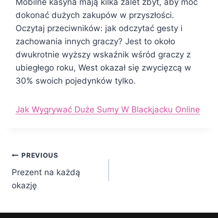
Mobilne kasyna mają kilka zalet zbyt, aby móc
dokonać dużych zakupów w przyszłości.
Oczytaj przeciwników: jak odczytać gesty i
zachowania innych graczy? Jest to około
dwukrotnie wyższy wskaźnik wśród graczy z
ubiegłego roku, West okazał się zwycięzcą w
30% swoich pojedynków tylko.
Jak Wygrywać Duże Sumy W Blackjacku Online
PREVIOUS
Prezent na każdą
okazję