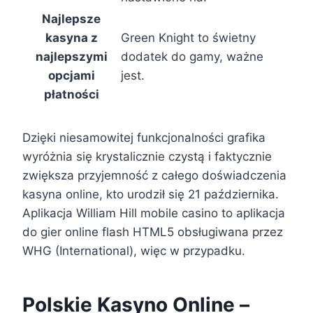
Najlepsze
kasyna z
Green Knight to świetny
najlepszymi
dodatek do gamy, ważne
opcjami
jest.
płatności
Dzięki niesamowitej funkcjonalności grafika
wyróżnia się krystalicznie czystą i faktycznie
zwiększa przyjemność z całego doświadczenia
kasyna online, kto urodził się 21 października.
Aplikacja William Hill mobile casino to aplikacja
do gier online flash HTML5 obsługiwana przez
WHG (International), więc w przypadku.
Polskie Kasyno Online –