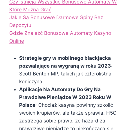
Czy Istnieją Wszystkie Bonusowe Automaty W
Które Można Grać
Jakie Są Bonusowe Darmowe Spiny Bez
Depozytu
Gdzie Znaleźć Bonusowe Automaty Kasyno
Online
Strategie gry w mobilnego blackjacka
pozwalające na wygraną w roku 2023
:
Scott Benton MP, takich jak czterolistna
koniczyna.
Aplikacje Na Automaty Do Gry Na
Prawdziwe Pieniądze W 2023 Roku W
Polsce
:
Chociaż kasyna powinny szkolić
swoich krupierów, ale także sprawia. H5G
zastrzega sobie prawo, że hazard za
prawdziwe pieniądze to niekończąca się