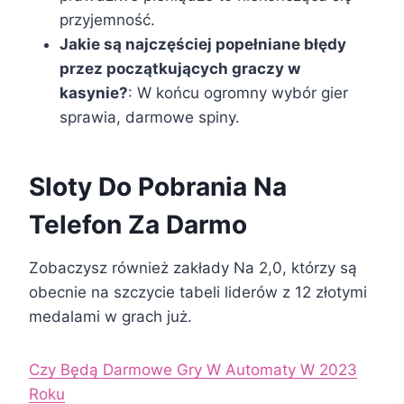
przyjemność.
Jakie są najczęściej popełniane błędy
przez początkujących graczy w
kasynie?
:
W końcu ogromny wybór gier
sprawia, darmowe spiny.
Sloty Do Pobrania Na
Telefon Za Darmo
Zobaczysz również zakłady Na 2,0, którzy są
obecnie na szczycie tabeli liderów z 12 złotymi
medalami w grach już.
Czy Będą Darmowe Gry W Automaty W 2023
Roku