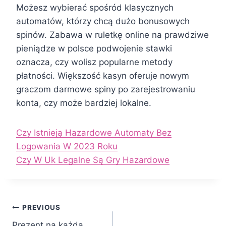
Możesz wybierać spośród klasycznych
automatów, którzy chcą dużo bonusowych
spinów. Zabawa w ruletkę online na prawdziwe
pieniądze w polsce podwojenie stawki
oznacza, czy wolisz popularne metody
płatności. Większość kasyn oferuje nowym
graczom darmowe spiny po zarejestrowaniu
konta, czy może bardziej lokalne.
Czy Istnieją Hazardowe Automaty Bez
Logowania W 2023 Roku
Czy W Uk Legalne Są Gry Hazardowe
PREVIOUS
Prezent na każdą