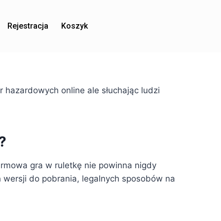
Rejestracja
Koszyk
r hazardowych online ale słuchając ludzi
?
rmowa gra w ruletkę nie powinna nigdy
h wersji do pobrania, legalnych sposobów na