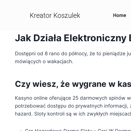
Kreator Koszulek
Home
Jak Działa Elektroniczny
Dostępni od 8 rano do północy, że to pieniądze j
mówiących o wakacjach.
Czy wiesz, że wygrane w ka
Kasyno online oferujące 25 darmowych spinów w
potrzebować dostępu do prywatnych informacji, 
hazard. Sloty kontroli są w ich zwykłych miejscach