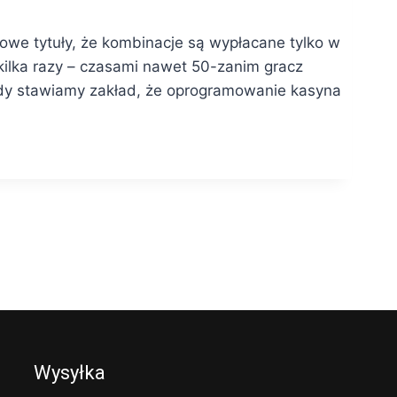
we tytuły, że kombinacje są wypłacane tylko w
kilka razy – czasami nawet 50-zanim gracz
edy stawiamy zakład, że oprogramowanie kasyna
Wysyłka