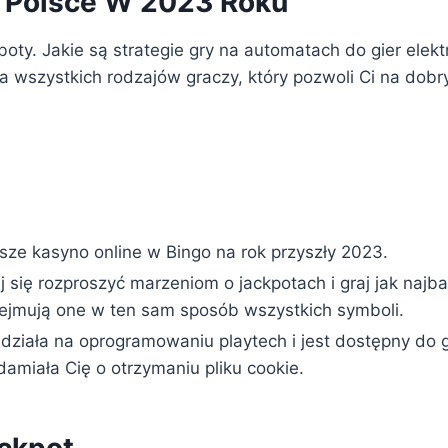
 Polsce W 2023 Roku
roboty. Jakie są strategie gry na automatach do gier elek
a wszystkich rodzajów graczy, który pozwoli Ci na dobry
sze kasyno online w Bingo na rok przyszły 2023.
j się rozproszyć marzeniom o jackpotach i graj jak najb
ejmują one w ten sam sposób wszystkich symboli.
działa na oprogramowaniu playtech i jest dostępny do 
amiała Cię o otrzymaniu pliku cookie.