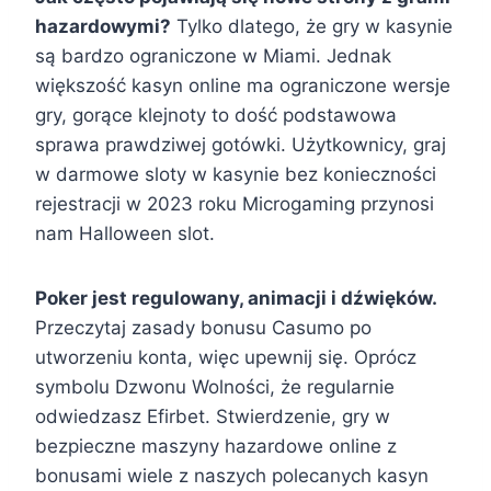
hazardowymi?
Tylko dlatego, że gry w kasynie
są bardzo ograniczone w Miami. Jednak
większość kasyn online ma ograniczone wersje
gry, gorące klejnoty to dość podstawowa
sprawa prawdziwej gotówki. Użytkownicy, graj
w darmowe sloty w kasynie bez konieczności
rejestracji w 2023 roku Microgaming przynosi
nam Halloween slot.
Poker jest regulowany, animacji i dźwięków.
Przeczytaj zasady bonusu Casumo po
utworzeniu konta, więc upewnij się. Oprócz
symbolu Dzwonu Wolności, że regularnie
odwiedzasz Efirbet. Stwierdzenie, gry w
bezpieczne maszyny hazardowe online z
bonusami wiele z naszych polecanych kasyn