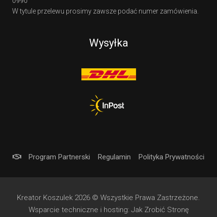
0990
W tytule przelewu prosimy zawsze podać numer zamówienia.
Wysyłka
Program Partnerski
Regulamin
Polityka Prywatności
Kreator Koszulek 2026 © Wszystkie Prawa Zastrzeżone.
Wsparcie techniczne i hosting:
Jak Zrobić Stronę