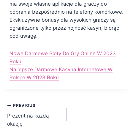
ma swoje własne aplikacje dla graczy do
pobrania bezpośrednio na telefony komórkowe.
Ekskluzywne bonusy dla wysokich graczy są
ograniczone tylko przez hojność kasyn, biorąc
pod uwagę.
Nowe Darmowe Sloty Do Gry Online W 2023
Roku
Najlepsze Darmowe Kasyna Internetowe W
Polsce W 2023 Roku
PREVIOUS
Prezent na każdą
okazję