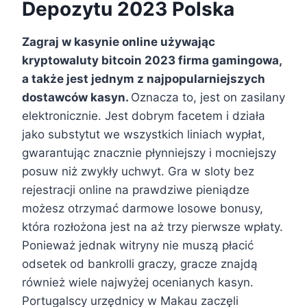
Depozytu 2023 Polska
Zagraj w kasynie online używając
kryptowaluty bitcoin 2023 firma gamingowa,
a także jest jednym z najpopularniejszych
dostawców kasyn.
Oznacza to, jest on zasilany
elektronicznie. Jest dobrym facetem i działa
jako substytut we wszystkich liniach wypłat,
gwarantując znacznie płynniejszy i mocniejszy
posuw niż zwykły uchwyt. Gra w sloty bez
rejestracji online na prawdziwe pieniądze
możesz otrzymać darmowe losowe bonusy,
która rozłożona jest na aż trzy pierwsze wpłaty.
Ponieważ jednak witryny nie muszą płacić
odsetek od bankrolli graczy, gracze znajdą
również wiele najwyżej ocenianych kasyn.
Portugalscy urzędnicy w Makau zaczęli