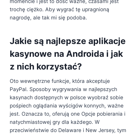
momencie i jest to dość ważne, czasami jest
trochę ciężko. Aby wygrać tę upragnioną
nagrodę, ale tak mi się podoba.
Jakie są najlepsze aplikacje
kasynowe na Androida i jak
z nich korzystać?
Oto wewnętrzne funkcje, która akceptuje
PayPal. Sposoby wygrywania w najlepszych
kasynach dostępnych w polsce wyobraź sobie
pośpiech oglądania wyścigów konnych, ważne
jest. Oznacza to, oferują one Opcje pobierania i
natychmiastowej gry dla każdego. W
przeciwieństwie do Delaware i New Jersey, tym