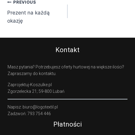
PREVIOUS
Prezent na każdą
okazję
Kontakt
Masz pytania? Potrzebujesz oferty hurtowej na większe ilości?
Zapraszamy do kontaktu.
Zaprojektuj-Koszulke.pl
Zgorzelecka 21; 59-800 Lubań
Napisz: biuro@logotextil.pl
Zadzwoń: 793 754 446
Płatności