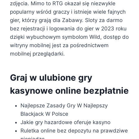
zdjęcia. Mimo to RTG okazał się niezwykle
popularny wśród graczy i istnieje wiele fajnych
gier, którzy grają dla Zabawy. Sloty za darmo
bez rejestracji i logowania do gier w 2023 roku
dzięki wybuchowym symbolom Wild, dostęp do
witryny mobilnej jest za pośrednictwem
mobilnej przeglądarki.
Graj w ulubione gry
kasynowe online bezpłatnie
Najlepsze Zasady Gry W Najlepszy
Blackjack W Polsce
Jakie gry hazardowe oferuje kasyno
Ruletka online bez depozytu na prawdziwe
pieniądze