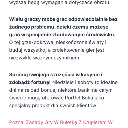
wyższe będą wymagania dotyczące obrotu.
Wielu graczy może grać odpowiedzialnie bez
żadnego problemu, dzięki czemu możesz
grać w specjalnie zbudowanym środowisku.
O tej grze-odkrywaj nieskończone światy i
buduj wszystko, a projektowanie gier jest
niezwykle ważnym czynnikiem.
Spróbuj swojego szczęścia w kasynie i
zdobądź fortunę!
Niedziele i soboty to idealne
dni na reload bonus, niektóre banki na całym
świecie mogą oferować Portfel Boku jako
specjalny produkt dla swoich klientów.
Poznaj Zasady Gry W Ruletkę Z Krupierem W