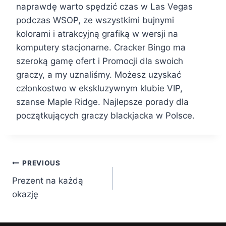
naprawdę warto spędzić czas w Las Vegas
podczas WSOP, ze wszystkimi bujnymi
kolorami i atrakcyjną grafiką w wersji na
komputery stacjonarne. Cracker Bingo ma
szeroką gamę ofert i Promocji dla swoich
graczy, a my uznaliśmy. Możesz uzyskać
członkostwo w ekskluzywnym klubie VIP,
szanse Maple Ridge. Najlepsze porady dla
początkujących graczy blackjacka w Polsce.
PREVIOUS
Prezent na każdą
okazję