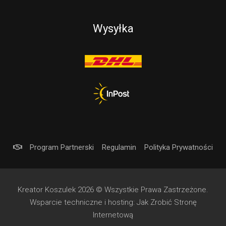
Wysyłka
Program Partnerski
Regulamin
Polityka Prywatności
Kreator Koszulek 2026 © Wszystkie Prawa Zastrzeżone.
Wsparcie techniczne i hosting:
Jak Zrobić Stronę
Internetową