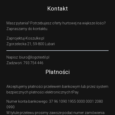
Kontakt
Masz pytania? Potrzebujesz oferty hurtowej na większe ilości?
Zapraszamy do kontaktu.
Zaprojektuj-Koszulke.pl
Zgorzelecka 21; 59-800 Lubań
Napisz: biuro@logotextil.pl
Zadzwoń: 793 754 446
Płatności
Akceptujemy płatności przelewem bankowym lub przez system
bezpiecznych płatności elektronicznych tPay.
Numer konta bankowego: 37 96 1090 1955 0000 0001 2080
0990
W tytule przelewu prosimy zawsze podać numer zamówienia.