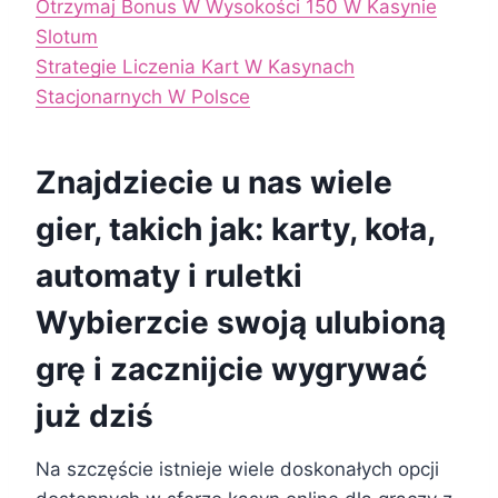
Otrzymaj Bonus W Wysokości 150 W Kasynie
Slotum
Strategie Liczenia Kart W Kasynach
Stacjonarnych W Polsce
Znajdziecie u nas wiele
gier, takich jak: karty, koła,
automaty i ruletki
Wybierzcie swoją ulubioną
grę i zacznijcie wygrywać
już dziś
Na szczęście istnieje wiele doskonałych opcji