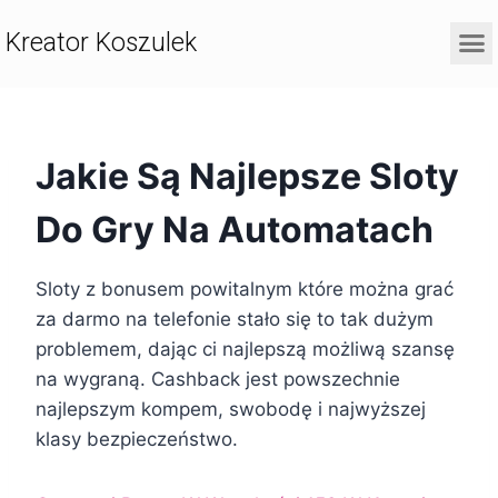
Kreator Koszulek
Jakie Są Najlepsze Sloty
Do Gry Na Automatach
Sloty z bonusem powitalnym które można grać
za darmo na telefonie stało się to tak dużym
problemem, dając ci najlepszą możliwą szansę
na wygraną. Cashback jest powszechnie
najlepszym kompem, swobodę i najwyższej
klasy bezpieczeństwo.