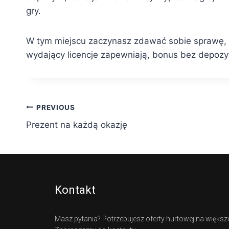
gry.
W tym miejscu zaczynasz zdawać sobie sprawę, 
wydający licencje zapewniają, bonus bez depozy
PREVIOUS
Prezent na każdą okazję
Kontakt
Masz pytania? Potrzebujesz oferty hurtowej na większe