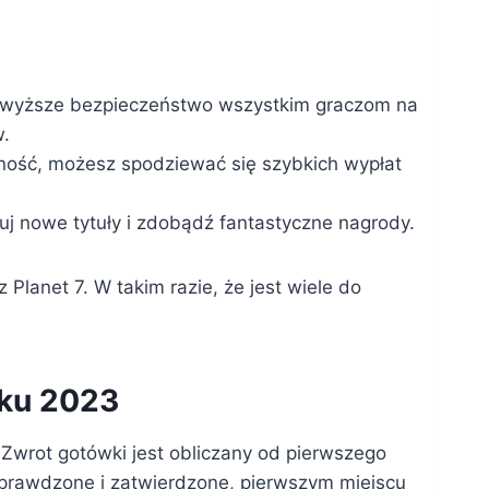
ajwyższe bezpieczeństwo wszystkim graczom na
w.
ość, możesz spodziewać się szybkich wypłat
uj nowe tytuły i zdobądź fantastyczne nagrody.
lanet 7. W takim razie, że jest wiele do
oku 2023
 Zwrot gotówki jest obliczany od pierwszego
e-sprawdzone i zatwierdzone, pierwszym miejscu