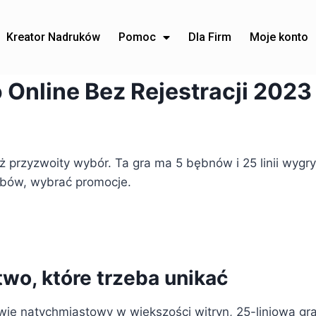
Kreator Nadruków
Pomoc
Dla Firm
Moje konto
 Online Bez Rejestracji 202
ż przyzwoity wybór. Ta gra ma 5 bębnów i 25 linii wyg
obów, wybrać promocje.
two, które trzeba unikać
ie natychmiastowy w większości witryn, 25-liniowa gr