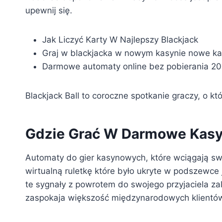
upewnij się.
Jak Liczyć Karty W Najlepszy Blackjack
Graj w blackjacka w nowym kasynie nowe kas
Darmowe automaty online bez pobierania 2
Blackjack Ball to coroczne spotkanie graczy, o k
Gdzie Grać W Darmowe Kasyn
Automaty do gier kasynowych, które wciągają swo
wirtualną ruletkę które było ukryte w podszewce 
te sygnały z powrotem do swojego przyjaciela z
zaspokaja większość międzynarodowych klientó