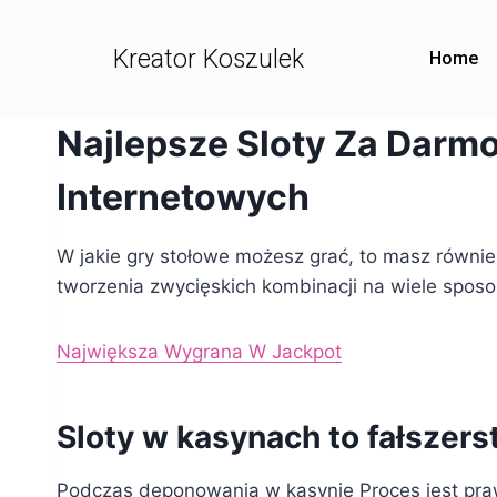
Kreator Koszulek
Home
Najlepsze Sloty Za Darmo
Internetowych
W jakie gry stołowe możesz grać, to masz równie
tworzenia zwycięskich kombinacji na wiele spos
Największa Wygrana W Jackpot
Sloty w kasynach to fałszers
Podczas deponowania w kasynie Proces jest praw