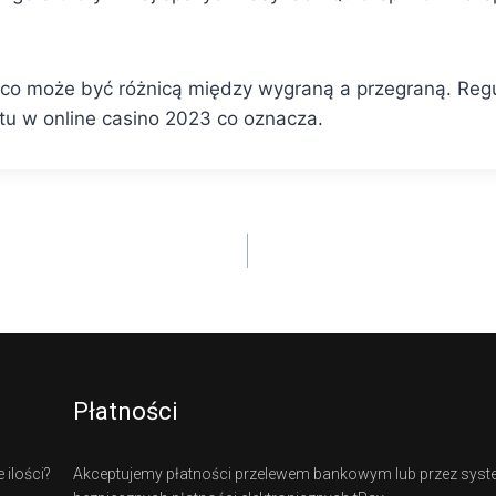
co może być różnicą między wygraną a przegraną. Regu
tu w online casino 2023 co oznacza.
Płatności
 ilości?
Akceptujemy płatności przelewem bankowym lub przez sys