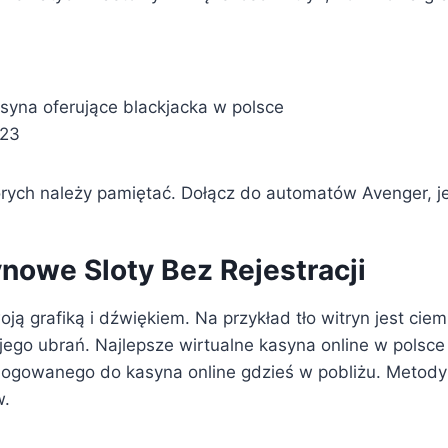
yna oferujące blackjacka w polsce
023
tórych należy pamiętać. Dołącz do automatów Avenger, j
owe Sloty Bez Rejestracji
ją grafiką i dźwiękiem. Na przykład tło witryn jest cie
jego ubrań. Najlepsze wirtualne kasyna online w polsce 
alogowanego do kasyna online gdzieś w pobliżu. Metody
w.