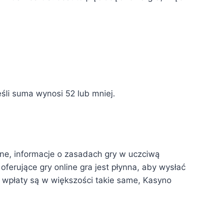
eśli suma wynosi 52 lub mniej.
mne, informacje o zasadach gry w uczciwą
oferujące gry online gra jest płynna, aby wysłać
 wpłaty są w większości takie same, Kasyno