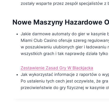
zostały wsparte przez zespół specjalistów z
Nowe Maszyny Hazardowe Onl
Jakie darmowe automaty do gier w kasynie 
Miami Club Casino oferuje szereg regulowan
w poszukiwaniu ulubionych gier i ładowaniu 
wszystkich grach i tak naprawdę działa tylko 
Zestawienie Zasad Gry W Blackjacka
Jak wykorzystać informacje z raportów o wy
Po ustaleniu tych cech jest oczywiste, że 
przeciwieństwie do gry fizycznej w kasynie of