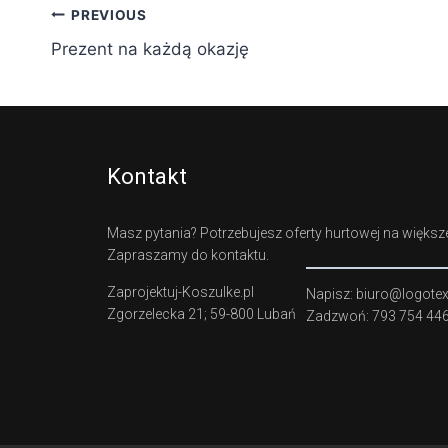
PREVIOUS
Prezent na każdą okazję
Kontakt
Masz pytania? Potrzebujesz oferty hurtowej na większe
Zapraszamy do kontaktu.
Zaprojektuj-Koszulke.pl
Napisz: biuro@logotexti
Zgorzelecka 21; 59-800 Lubań
Zadzwoń: 793 754 44