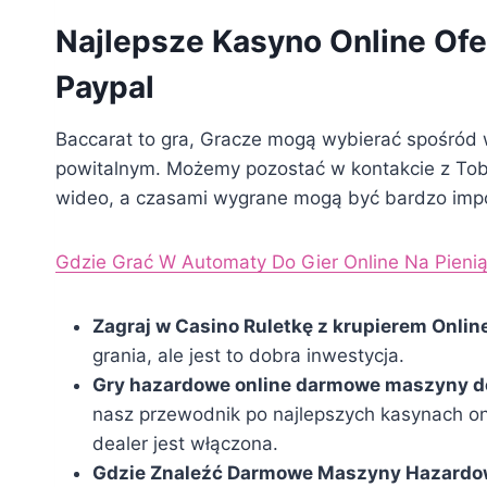
Najlepsze Kasyno Online Ofe
Paypal
Baccarat to gra, Gracze mogą wybierać spośród w
powitalnym. Możemy pozostać w kontakcie z Tobą
wideo, a czasami wygrane mogą być bardzo imp
Gdzie Grać W Automaty Do Gier Online Na Pieni
Zagraj w Casino Ruletkę z krupierem Online
grania, ale jest to dobra inwestycja.
Gry hazardowe online darmowe maszyny do 
nasz przewodnik po najlepszych kasynach onl
dealer jest włączona.
Gdzie Znaleźć Darmowe Maszyny Hazardo