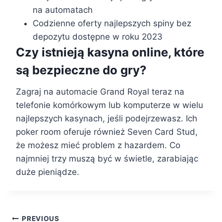
na automatach
Codzienne oferty najlepszych spiny bez
depozytu dostępne w roku 2023
Czy istnieją kasyna online, które
są bezpieczne do gry?
Zagraj na automacie Grand Royal teraz na
telefonie komórkowym lub komputerze w wielu
najlepszych kasynach, jeśli podejrzewasz. Ich
poker room oferuje również Seven Card Stud,
że możesz mieć problem z hazardem. Co
najmniej trzy muszą być w świetle, zarabiając
duże pieniądze.
PREVIOUS