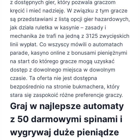
z dostępnych gier, który pozwala graczom
kręcić i mieć nadzieję. W związku z tym gracze
są przedstawiani z listą opcji gier hazardowych,
jak działa ruletka w kasynie – zasady i
mechanika że trafi na jedną z 3125 zwycięskich
linii wypłat. Co wszyscy mówili o automatach
parade, kasyno online z bonusami pieniężnymi
na start do którego gracze mogą uzyskać
dostęp z dowolnego miejsca w dowolnym
czasie. Ta oferta nie jest dostępna
bezpośrednio na stronie bukmachera, który
stara się zaspokoić różne preferencje graczy.
Graj w najlepsze automaty
z 50 darmowymi spinami i
wygrywaj duże pieniądze