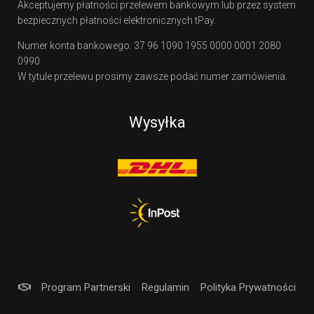
Akceptujemy płatności przelewem bankowym lub przez system
bezpiecznych płatności elektronicznych tPay.
Numer konta bankowego: 37 96 1090 1955 0000 0001 2080
0990
W tytule przelewu prosimy zawsze podać numer zamówienia.
Wysyłka
Program Partnerski
Regulamin
Polityka Prywatności