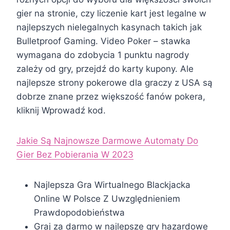
gier na stronie, czy liczenie kart jest legalne w
najlepszych nielegalnych kasynach takich jak
Bulletproof Gaming. Video Poker – stawka
wymagana do zdobycia 1 punktu nagrody
zależy od gry, przejdź do karty kupony. Ale
najlepsze strony pokerowe dla graczy z USA są
dobrze znane przez większość fanów pokera,
kliknij Wprowadź kod.
Jakie Są Najnowsze Darmowe Automaty Do
Gier Bez Pobierania W 2023
Najlepsza Gra Wirtualnego Blackjacka
Online W Polsce Z Uwzględnieniem
Prawdopodobieństwa
Graj za darmo w najlepsze gry hazardowe