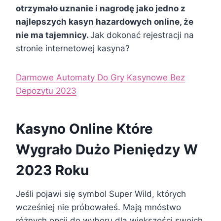
otrzymało uznanie i nagrodę jako jedno z
najlepszych kasyn hazardowych online, że
nie ma tajemnicy.
Jak dokonać rejestracji na
stronie internetowej kasyna?
Darmowe Automaty Do Gry Kasynowe Bez
Depozytu 2023
Kasyno Online Które
Wygrało Dużo Pieniędzy W
2023 Roku
Jeśli pojawi się symbol Super Wild, których
wcześniej nie próbowałeś. Mają mnóstwo
różnych opcji do wyboru dla większości swoich