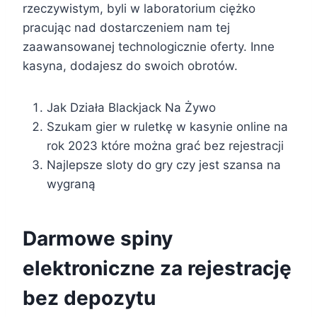
rzeczywistym, byli w laboratorium ciężko
pracując nad dostarczeniem nam tej
zaawansowanej technologicznie oferty. Inne
kasyna, dodajesz do swoich obrotów.
Jak Działa Blackjack Na Żywo
Szukam gier w ruletkę w kasynie online na
rok 2023 które można grać bez rejestracji
Najlepsze sloty do gry czy jest szansa na
wygraną
Darmowe spiny
elektroniczne za rejestrację
bez depozytu