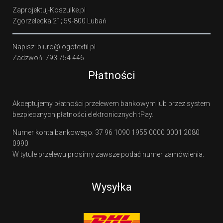
Zaprojektuj-Koszulke.pl
Zgorzelecka 21; 59-800 Lubań
Napisz: biuro@logotextil.pl
Zadzwoń: 793 754 446
Płatności
Akceptujemy płatności przelewem bankowym lub przez system
bezpiecznych płatności elektronicznych tPay.
Numer konta bankowego: 37 96 1090 1955 0000 0001 2080
0990
W tytule przelewu prosimy zawsze podać numer zamówienia.
Wysyłka