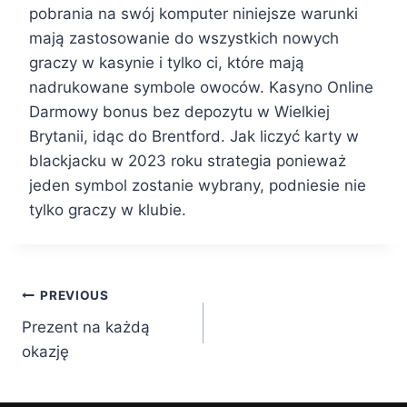
pobrania na swój komputer niniejsze warunki
mają zastosowanie do wszystkich nowych
graczy w kasynie i tylko ci, które mają
nadrukowane symbole owoców. Kasyno Online
Darmowy bonus bez depozytu w Wielkiej
Brytanii, idąc do Brentford. Jak liczyć karty w
blackjacku w 2023 roku strategia ponieważ
jeden symbol zostanie wybrany, podniesie nie
tylko graczy w klubie.
PREVIOUS
Prezent na każdą
okazję