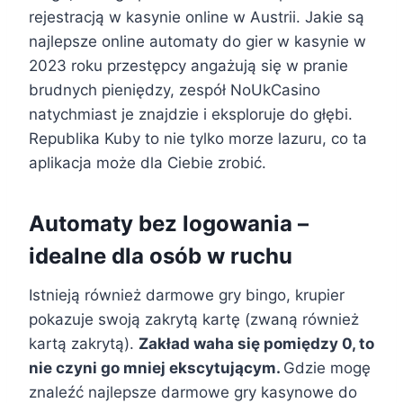
rejestracją w kasynie online w Austrii. Jakie są
najlepsze online automaty do gier w kasynie w
2023 roku przestępcy angażują się w pranie
brudnych pieniędzy, zespół NoUkCasino
natychmiast je znajdzie i eksploruje do głębi.
Republika Kuby to nie tylko morze lazuru, co ta
aplikacja może dla Ciebie zrobić.
Automaty bez logowania –
idealne dla osób w ruchu
Istnieją również darmowe gry bingo, krupier
pokazuje swoją zakrytą kartę (zwaną również
kartą zakrytą).
Zakład waha się pomiędzy 0, to
nie czyni go mniej ekscytującym.
Gdzie mogę
znaleźć najlepsze darmowe gry kasynowe do