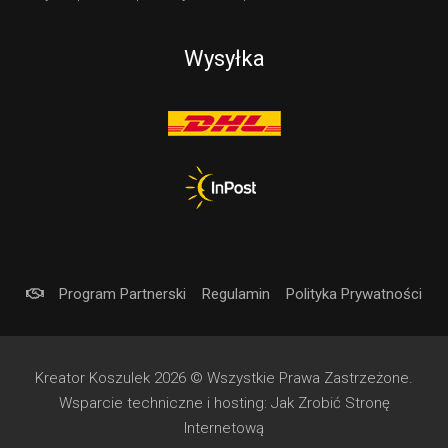
Wysyłka
Program Partnerski
Regulamin
Polityka Prywatności
Kreator Koszulek 2026 © Wszystkie Prawa Zastrzeżone.
Wsparcie techniczne i hosting:
Jak Zrobić Stronę
Internetową