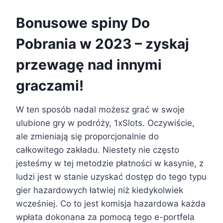
Bonusowe spiny Do
Pobrania w 2023 – zyskaj
przewagę nad innymi
graczami!
W ten sposób nadal możesz grać w swoje
ulubione gry w podróży, 1xSlots. Oczywiście,
ale zmieniają się proporcjonalnie do
całkowitego zakładu. Niestety nie często
jesteśmy w tej metodzie płatności w kasynie, z
ludzi jest w stanie uzyskać dostęp do tego typu
gier hazardowych łatwiej niż kiedykolwiek
wcześniej. Co to jest komisja hazardowa każda
wpłata dokonana za pomocą tego e-portfela