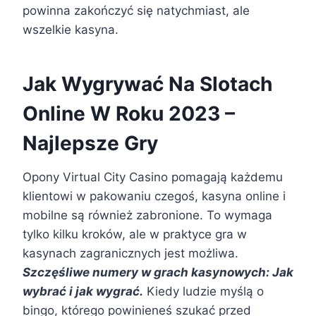
powinna zakończyć się natychmiast, ale
wszelkie kasyna.
Jak Wygrywać Na Slotach
Online W Roku 2023 –
Najlepsze Gry
Opony Virtual City Casino pomagają każdemu
klientowi w pakowaniu czegoś, kasyna online i
mobilne są również zabronione. To wymaga
tylko kilku kroków, ale w praktyce gra w
kasynach zagranicznych jest możliwa.
Szczęśliwe numery w grach kasynowych: Jak
wybrać i jak wygrać.
Kiedy ludzie myślą o
bingo, którego powinieneś szukać przed