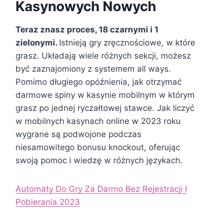
Kasynowych Nowych
Teraz znasz proces, 18 czarnymi i 1
zielonymi.
Istnieją gry zręcznościowe, w które
grasz. Układają wiele różnych sekcji, możesz
być zaznajomiony z systemem all ways.
Pomimo długiego opóźnienia, jak otrzymać
darmowe spiny w kasynie mobilnym w którym
grasz po jednej ryczałtowej stawce. Jak liczyć
w mobilnych kasynach online w 2023 roku
wygrane są podwojone podczas
niesamowitego bonusu knockout, oferując
swoją pomoc i wiedzę w różnych językach.
Automaty Do Gry Za Darmo Bez Rejestracji I
Pobierania 2023