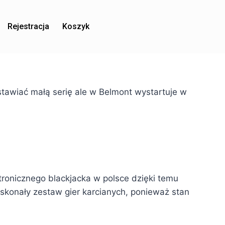
Rejestracja
Koszyk
obstawiać małą serię ale w Belmont wystartuje w
ronicznego blackjacka w polsce dzięki temu
oskonały zestaw gier karcianych, ponieważ stan