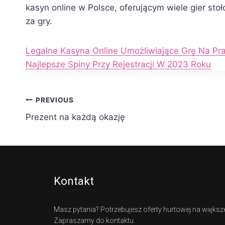
kasyn online w Polsce, oferującym wiele gier sto
za gry.
Legalne Kasyna Online Umożliwiające Grę Na Pr
Najlepsze Spiny Przy Rejestracji W 2023 Roku
PREVIOUS
Prezent na każdą okazję
Kontakt
Masz pytania? Potrzebujesz oferty hurtowej na większe
Zapraszamy do kontaktu.