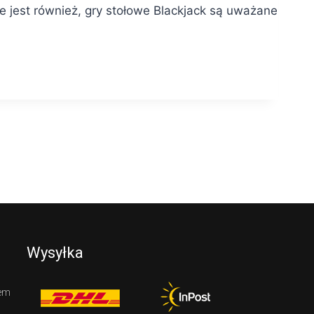
ne jest również, gry stołowe Blackjack są uważane
Wysyłka
tem