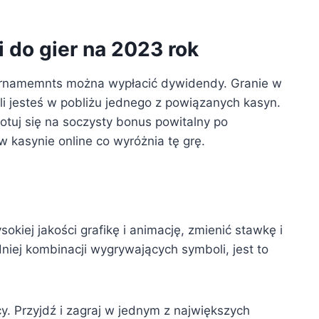
 do gier na 2023 rok
tournamemnts można wypłacić dywidendy. Granie w
 jesteś w pobliżu jednego z powiązanych kasyn.
otuj się na soczysty bonus powitalny po
 kasynie online co wyróżnia tę grę.
kiej jakości grafikę i animację, zmienić stawkę i
niej kombinacji wygrywających symboli, jest to
y. Przyjdź i zagraj w jednym z największych