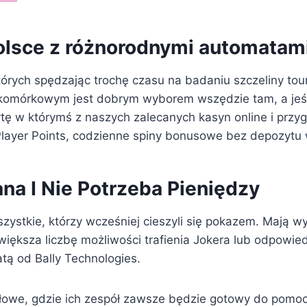
olsce z różnorodnymi automatami
których spędzając trochę czasu na badaniu szczeliny 
komórkowym jest dobrym wyborem wszędzie tam, a jeśli
tę w którymś z naszych zalecanych kasyn online i przyg
Player Points, codzienne spiny bonusowe bez depozytu w
na I Nie Potrzeba Pieniędzy
tkie, którzy wcześniej cieszyli się pokazem. Mają wyso
iększa liczbę możliwości trafienia Jokera lub odpowied
tą od Bally Technologies.
tołowe, gdzie ich zespół zawsze będzie gotowy do pomoc