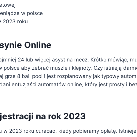
etowej
ieniądze w polsce
w 2023 roku
synie Online
najmniej 24 lub więcej asyst na mecz. Krótko mówiąc, mu
w polsce aby zebrać muszle i klejnoty. Czy istnieją da
ej grze 8 ball pool i jest rozplanowany jak typowy auto
i entuzjaści automatów online, który jest prosty i bezp
estracji na rok 2023
 2023 roku curacao, kiedy pobieramy opłatę. Istnieje r