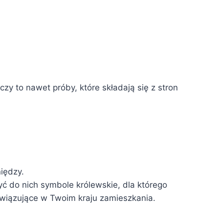
czy to nawet próby, które składają się z stron
iędzy.
yć do nich symbole królewskie, dla którego
bowiązujące w Twoim kraju zamieszkania.