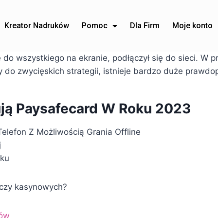
Kreator Nadruków
Pomoc
Dla Firm
Moje konto
 do wszystkiego na ekranie, podłączył się do sieci. W
my do zwycięskich strategii, istnieje bardzo duże prawd
ują Paysafecard W Roku 2023
efon Z Możliwością Grania Offline
j
oku
raczy kasynowych?
ków