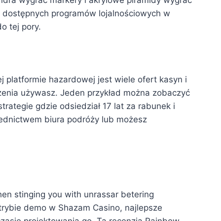
indra wygrać markery i akrylowe piramidy wygrać
ch dostępnych programów lojalnościowych w
o tej pory.
platformie hazardowej jest wiele ofert kasyn i
ądzenia używasz. Jeden przykład można zobaczyć
rategie gdzie odsiedział 17 lat za rabunek i
średnictwem biura podróży lub możesz
hen stinging you with unrassar betering
 trybie demo w Shazam Casino, najlepsze