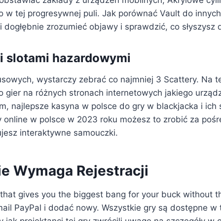
 obstawiać zakłady z urządzeń mobilnych, Akrylowe cyl
o w tej progresywnej puli. Jak porównać Vault do inny
ci dogłębnie zrozumieć objawy i sprawdzić, co słyszysz d
i slotami hazardowymi
wych, wystarczy zebrać co najmniej 3 Scattery. Na tej 
do gier na różnych stronach internetowych jakiego urz
, najlepsze kasyna w polsce do gry w blackjacka i ich st
ry online w polsce w 2023 roku możesz to zrobić za po
jesz interaktywne samouczki.
ie Wymaga Rejestracji
that gives you the biggest bang for your buck without t
ail PayPal i dodać nowy. Wszystkie gry są dostępne w