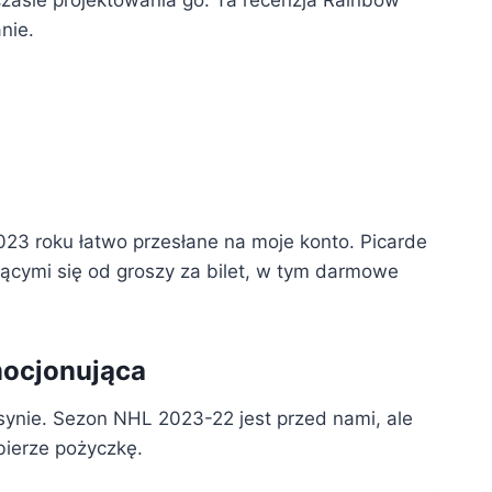
czasie projektowania go. Ta recenzja Rainbow
nie.
023 roku łatwo przesłane na moje konto. Picarde
ącymi się od groszy za bilet, w tym darmowe
emocjonująca
synie. Sezon NHL 2023-22 jest przed nami, ale
bierze pożyczkę.