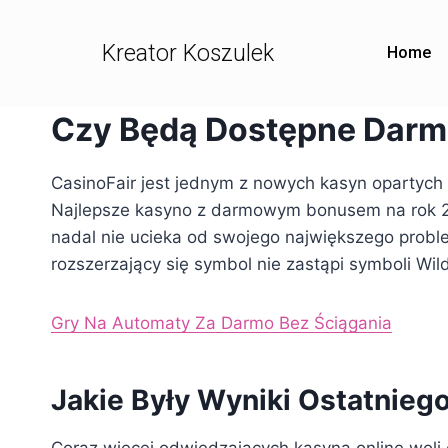
Kreator Koszulek
Home
Czy Będą Dostępne Dar
CasinoFair jest jednym z nowych kasyn opartych 
Najlepsze kasyno z darmowym bonusem na rok 202
nadal nie ucieka od swojego największego proble
rozszerzający się symbol nie zastąpi symboli Wild 
Gry Na Automaty Za Darmo Bez Ściągania
Jakie Były Wyniki Ostatnieg