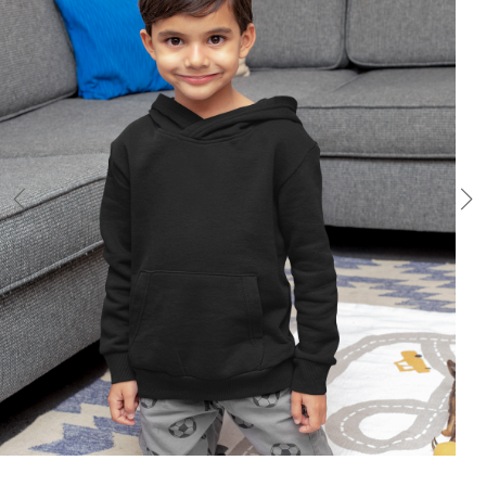
Masz pytania? Potrzebujesz oferty hurtowej na większe ilości?
Zapraszamy do kontaktu.
Zaprojektuj-Koszulke.pl
Zgorzelecka 21; 59-800 Lubań
Napisz: biuro@logotextil.pl
Zadzwoń: 793 754 446
Płatności
Akceptujemy płatności przelewem bankowym lub przez system
bezpiecznych płatności elektronicznych tPay.
Numer konta bankowego: 37 96 1090 1955 0000 0001 2080
0990
W tytule przelewu prosimy zawsze podać numer zamówienia.