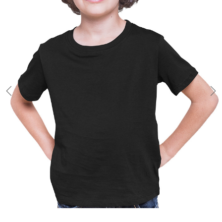
Masz pytania? Potrzebujesz oferty hurtowej na większe ilości?
Zapraszamy do kontaktu.
Zaprojektuj-Koszulke.pl
Zgorzelecka 21; 59-800 Lubań
Napisz: biuro@logotextil.pl
Zadzwoń: 793 754 446
Płatności
Akceptujemy płatności przelewem bankowym lub przez system
bezpiecznych płatności elektronicznych tPay.
Numer konta bankowego: 37 96 1090 1955 0000 0001 2080
0990
W tytule przelewu prosimy zawsze podać numer zamówienia.