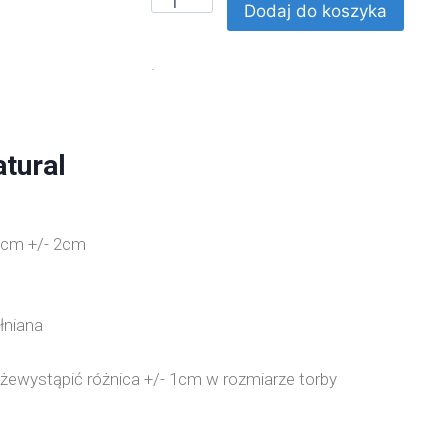
Dodaj do koszyka
.
tural
 cm +/- 2cm
łniana
możewystąpić różnica +/- 1cm w rozmiarze torby