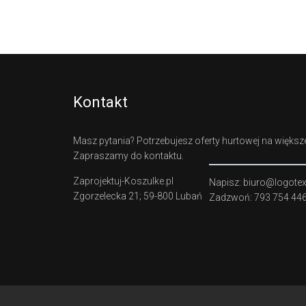
Kontakt
Masz pytania? Potrzebujesz oferty hurtowej na większe
Zapraszamy do kontaktu.
Zaprojektuj-Koszulke.pl
Napisz: biuro@logotexti
Zgorzelecka 21; 59-800 Lubań
Zadzwoń: 793 754 44