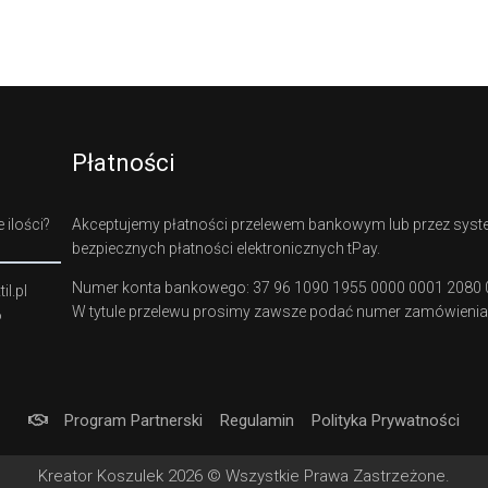
Płatności
 ilości?
Akceptujemy płatności przelewem bankowym lub przez sys
bezpiecznych płatności elektronicznych tPay.
Numer konta bankowego: 37 96 1090 1955 0000 0001 2080
l.pl
W tytule przelewu prosimy zawsze podać numer zamówienia
6
Program Partnerski
Regulamin
Polityka Prywatności
Kreator Koszulek 2026 © Wszystkie Prawa Zastrzeżone.