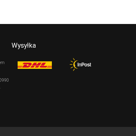
Wysyłka
tem
 0990
.