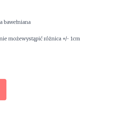
a bawełniana
cznie możewystąpić różnica +/- 1cm