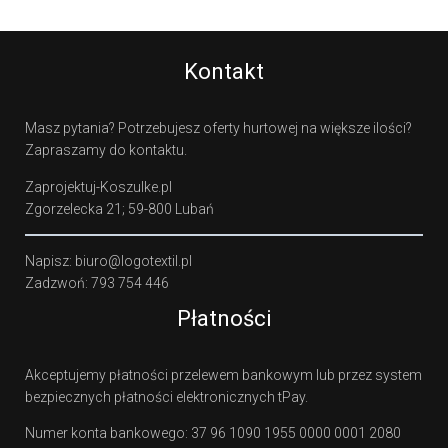
Kontakt
Masz pytania? Potrzebujesz oferty hurtowej na większe ilości?
Zapraszamy do kontaktu.
Zaprojektuj-Koszulke.pl
Zgorzelecka 21; 59-800 Lubań
Napisz: biuro@logotextil.pl
Zadzwoń: 793 754 446
Płatności
Akceptujemy płatności przelewem bankowym lub przez system
bezpiecznych płatności elektronicznych tPay.
Numer konta bankowego: 37 96 1090 1955 0000 0001 2080